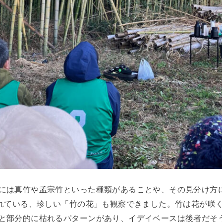
には真竹や孟宗竹といった種類があることや、その見分け方
われている、珍しい「竹の花」も観察できました。竹は花が咲
と部分的に枯れるパターンがあり、イデイベースは後者だそ